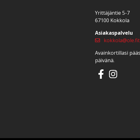
Yrittäjäntie 5-7
67100 Kokkola
Asiakaspalvelu
kokkola@ole.fit
Avainkortillasi pä
päivänä.