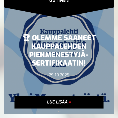
UUTINEN
🏆 OLEMME SAANEET
KAUPPALEHDEN
PIENMENESTYJÄ-
SERTIFIKAATIN!
29.10.2025
LUE LISÄÄ
»