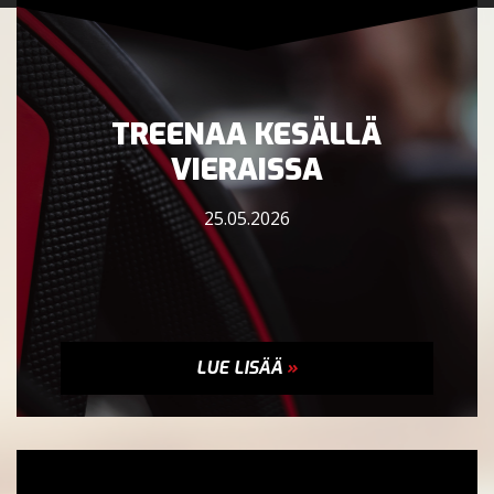
TREENAA KESÄLLÄ
VIERAISSA
25.05.2026
LUE LISÄÄ
»