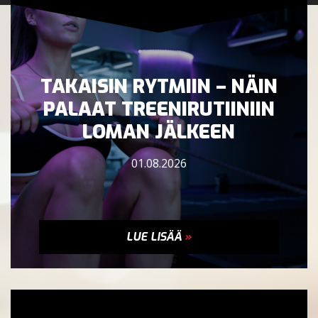
TAKAISIN RYTMIIN – NÄIN
PALAAT TREENIRUTIINIIN
LOMAN JÄLKEEN
01.08.2026
LUE LISÄÄ
»