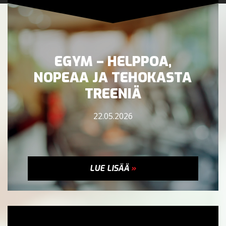
EGYM – HELPPOA,
NOPEAA JA TEHOKASTA
TREENIÄ
22.05.2026
LUE LISÄÄ
»