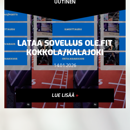
UUTINEN
LATAA SOVELLUS OLE.FIT
KOKKOLA/KALAJOKI
14.01.2026
LUE LISÄÄ
»