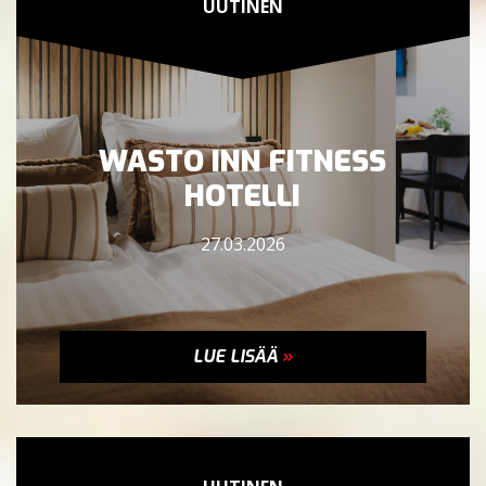
UUTINEN
WASTO INN FITNESS
HOTELLI
27.03.2026
LUE LISÄÄ
»