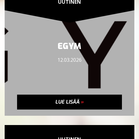
UUTINEN
EGYM
12.03.2026
LUE LISÄÄ
»