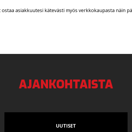
t ostaa asiakkuutesi kätevästi myös verkkokaupasta näin p
AJANKOHTAISTA
UUTISET