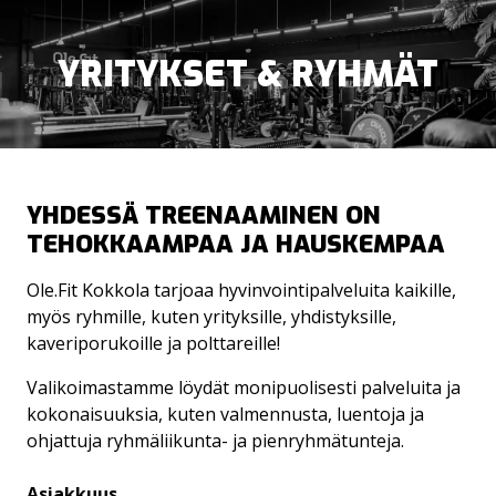
YRITYKSET & RYHMÄT
YHDESSÄ TREENAAMINEN ON
TEHOKKAAMPAA JA HAUSKEMPAA
AJANVARAUS
KUNTOSALI
Ole.Fit Kokkola tarjoaa hyvinvointipalveluita kaikille,
RYHMÄLIIKUNTAKALENTERI
EGYM
myös ryhmille, kuten yrityksille, yhdistyksille,
kaveriporukoille ja polttareille!
PERSONAL TRAINING
Valikoimastamme löydät monipuolisesti palveluita ja
kokonaisuuksia, kuten valmennusta, luentoja ja
SAUNAT
ohjattuja ryhmäliikunta- ja pienryhmätunteja.
X°CRYO-KYLMÄHOITO
Asiakkuus