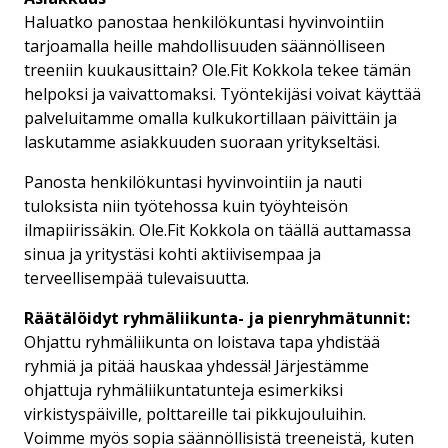
Haluatko panostaa henkilökuntasi hyvinvointiin
X-TONE™
tarjoamalla heille mahdollisuuden säännölliseen
treeniin kuukausittain? Ole.Fit Kokkola tekee tämän
HIERONTA
helpoksi ja vaivattomaksi. Työntekijäsi voivat käyttää
palveluitamme omalla kulkukortillaan päivittäin ja
HIERONTATUOLI
laskutamme asiakkuuden suoraan yritykseltäsi.
SOLARIUM
Panosta henkilökuntasi hyvinvointiin ja nauti
tuloksista niin työtehossa kuin työyhteisön
ilmapiirissäkin. Ole.Fit Kokkola on täällä auttamassa
sinua ja yritystäsi kohti aktiivisempaa ja
terveellisempää tulevaisuutta.
Räätälöidyt ryhmäliikunta- ja pienryhmätunnit:
Ohjattu ryhmäliikunta on loistava tapa yhdistää
ryhmiä ja pitää hauskaa yhdessä! Järjestämme
ohjattuja ryhmäliikuntatunteja esimerkiksi
virkistyspäiville, polttareille tai pikkujouluihin.
Voimme myös sopia säännöllisistä treeneistä, kuten