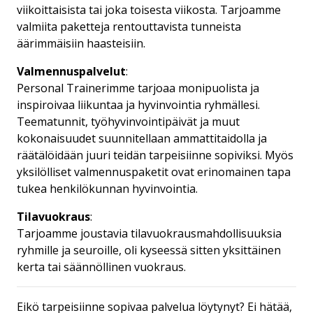
viikoittaisista tai joka toisesta viikosta. Tarjoamme
valmiita paketteja rentouttavista tunneista
äärimmäisiin haasteisiin.
Valmennuspalvelut
:
Personal Trainerimme tarjoaa monipuolista ja
inspiroivaa liikuntaa ja hyvinvointia ryhmällesi.
Teematunnit, työhyvinvointipäivät ja muut
kokonaisuudet suunnitellaan ammattitaidolla ja
räätälöidään juuri teidän tarpeisiinne sopiviksi. Myös
yksilölliset valmennuspaketit ovat erinomainen tapa
tukea henkilökunnan hyvinvointia.
Tilavuokraus
:
Tarjoamme joustavia tilavuokrausmahdollisuuksia
ryhmille ja seuroille, oli kyseessä sitten yksittäinen
kerta tai säännöllinen vuokraus.
Eikö tarpeisiinne sopivaa palvelua löytynyt? Ei hätää,