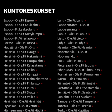
KUNTOKESKUKSET
Espoo - Ole.Fit Espoo
Lahti - Ole.Fit Lahti
Espoo - Ole.Fit Kauklahti
Lappeenranta - Ole.Fit
Espoo - Fit Laaksolahti
Lappeenranta
Espoo - Ole.Fit Niittykumpu
Lapua - Ole.Fit Lapua
Espoo - Fit Viherlaakso
Lieto - Ole.Fit Lieto
Forssa - Ole.Fit Forssa
Lohja - Ole.Fit Lohja
Hausjärvi - Ole.Fit Oitti
Naantali - Ole.Fit Naantali
Helsinki - Ole.Fit Haaga
Noormarkku - Ole.Fit
Helsinki - Ole.Fit Hakaniemi
Noormarkku
Helsinki - Ole.Fit Huopalahti
Oulu - Ole.Fit Oulu
Helsinki - Ole.Fit Kalasatama
Pietarsaari - Ole.Fit Jeppis
Helsinki - Ole.Fit Kallio
Pihtipudas - Ole.Fit Pihtipudas
Helsinki - Ole.Fit Kamppi
Pornainen - Ole.Fit Pornainen
Helsinki - Ole.Fit Malminkartano
Raisio - Ole.Fit Raisio
Helsinki - Ole.Fit Pihlajisto
Riihimäki - Ole.Fit Riihimäki
Helsinki - Ole.Fit Puro
Sastamala - Ole.Fit Sastamala
Helsinki - Ole.Fit Skatta
Seinäjoki - Ole.Fit Seinäjoki
Helsinki - Ole.Fit Vallila
Suolahti - Ole.Fit Suolahti
Hyvinkää - Ole.Fit Hyvinkää
Tampere - Ole.Fit Tampella
Hyvinkää - Ole.Fit Veturi
Turenki - Ole.Fit Turenki
Hämeenlinna - Ole.Fit Hätilä
Turku - Ole.Fit Kupittaa