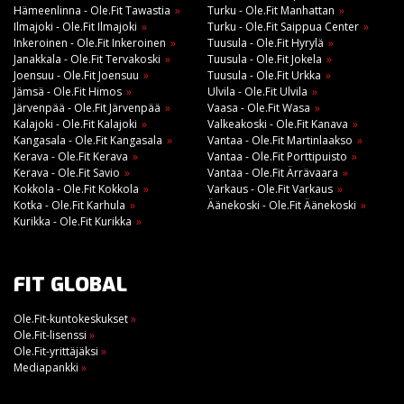
Hämeenlinna - Ole.Fit Tawastia
Turku - Ole.Fit Manhattan
Ilmajoki - Ole.Fit Ilmajoki
Turku - Ole.Fit Saippua Center
Inkeroinen - Ole.Fit Inkeroinen
Tuusula - Ole.Fit Hyrylä
Janakkala - Ole.Fit Tervakoski
Tuusula - Ole.Fit Jokela
Joensuu - Ole.Fit Joensuu
Tuusula - Ole.Fit Urkka
Jämsä - Ole.Fit Himos
Ulvila - Ole.Fit Ulvila
Järvenpää - Ole.Fit Järvenpää
Vaasa - Ole.Fit Wasa
Kalajoki - Ole.Fit Kalajoki
Valkeakoski - Ole.Fit Kanava
Kangasala - Ole.Fit Kangasala
Vantaa - Ole.Fit Martinlaakso
Kerava - Ole.Fit Kerava
Vantaa - Ole.Fit Porttipuisto
Kerava - Ole.Fit Savio
Vantaa - Ole.Fit Ärrävaara
Kokkola - Ole.Fit Kokkola
Varkaus - Ole.Fit Varkaus
Kotka - Ole.Fit Karhula
Äänekoski - Ole.Fit Äänekoski
Kurikka - Ole.Fit Kurikka
FIT GLOBAL
Ole.Fit-kuntokeskukset
»
Ole.Fit-lisenssi
»
Ole.Fit-yrittäjäksi
»
Mediapankki
»